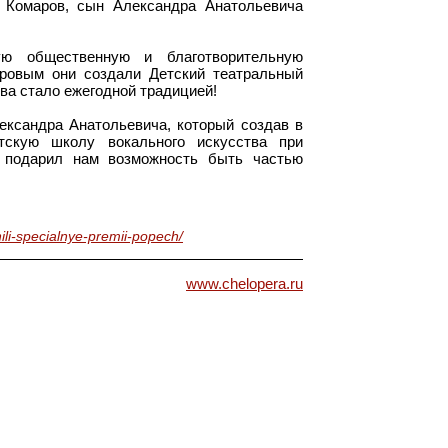
 Комаров, сын Александра Анатольевича
ую общественную и благотворительную
ровым они создали Детский театральный
ва стало ежегодной традицией!
ксандра Анатольевича, который создав в
скую школу вокального искусства при
, подарил нам возможность быть частью
li-specialnye-premii-popech/
www.chelopera.ru