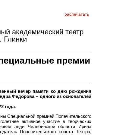
распечатать
ный академический театр
. Глинки
пециальные премии
твенный вечер памяти ко дню рождения
ндра Федорова – одного из основателей
2 года.
ены Специальной премией Попечительского
голетнее активное участие в творческих
ервая леди Челябинской области Ирина
датель Попечительского совета Театра,