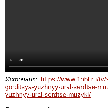
Источник:
https://www.1obl.ru/tv/
gorditsya-yuzhnyy-ural-serdtse-muz
yuzhnyy-ural-serdtse-muzyki/