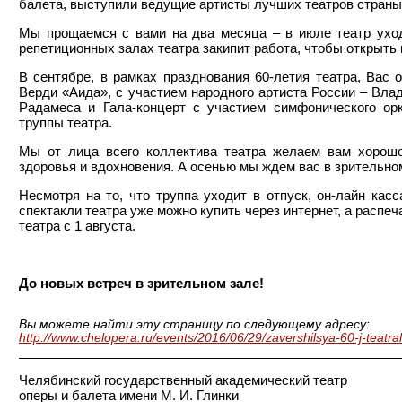
балета, выступили ведущие артисты лучших театров страны
Мы прощаемся с вами на два месяца – в июле театр уходи
репетиционных залах театра закипит работа, чтобы открыть
В сентябре, в рамках празднования 60-летия театра, Вас
Верди «Аида», с участием народного артиста России – Вла
Радамеса и Гала-концерт с участием симфонического орк
труппы театра.
Мы от лица всего коллектива театра желаем вам хорошо 
здоровья и вдохновения. А осенью мы ждем вас в зрительно
Несмотря на то, что труппа уходит в отпуск, он-лайн кас
спектакли театра уже можно купить через интернет, а распе
театра с 1 августа.
До новых встреч в зрительном зале!
Вы можете найти эту страницу по следующему адресу:
http://www.chelopera.ru/events/2016/06/29/zavershilsya-60-j-teatra
Челябинский государственный академический театр
оперы и балета имени М. И. Глинки