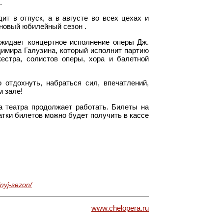
.
т в отпуск, а в августе во всех цехах и
 новый юбилейный сезон .
 ожидает концертное исполнение оперы Дж.
димира Галузина, который исполнит партию
естра, солистов оперы, хора и балетной
отдохнуть, набраться сил, впечатлений,
м зале!
са театра продолжает работать. Билеты на
чатки билетов можно будет получить в кассе
lnyj-sezon/
www.chelopera.ru